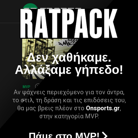
Δεν χαθήκαμε.
Αλλάξαμε γήπεδο!
Αν ψάχνεις περιεχόμενο για τον άντρα,
το στιλ, τη δράση και τις επιδόσεις του,
θα μας βρεις πλέον στο
Onsports.gr
,
στην κατηγορία MVP.
Πάμε στο MVP!