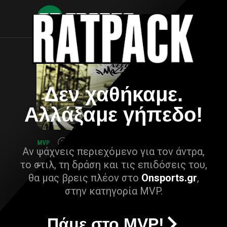
Δεν χαθήκαμε.
Αλλάξαμε γήπεδο!
Αν ψάχνεις περιεχόμενο για τον άντρα,
το στιλ, τη δράση και τις επιδόσεις του,
θα μας βρεις πλέον στο
Onsports.gr
,
στην κατηγορία MVP.
Πάμε στο MVP!