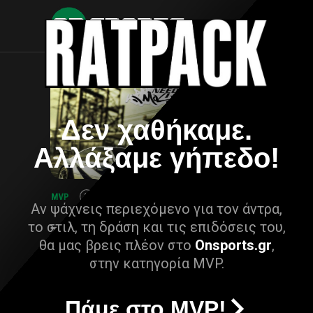
Δεν χαθήκαμε.
Αλλάξαμε γήπεδο!
Αν ψάχνεις περιεχόμενο για τον άντρα,
το στιλ, τη δράση και τις επιδόσεις του,
θα μας βρεις πλέον στο
Onsports.gr
,
στην κατηγορία MVP.
Πάμε στο MVP!