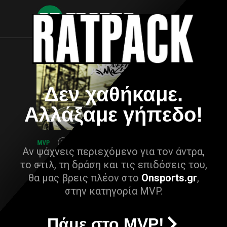
Δεν χαθήκαμε.
Αλλάξαμε γήπεδο!
Αν ψάχνεις περιεχόμενο για τον άντρα,
το στιλ, τη δράση και τις επιδόσεις του,
θα μας βρεις πλέον στο
Onsports.gr
,
στην κατηγορία MVP.
Πάμε στο MVP!