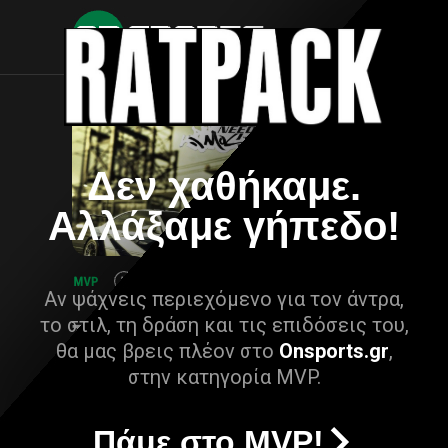
Δεν χαθήκαμε.
Αλλάξαμε γήπεδο!
Αν ψάχνεις περιεχόμενο για τον άντρα,
το στιλ, τη δράση και τις επιδόσεις του,
θα μας βρεις πλέον στο
Onsports.gr
,
στην κατηγορία MVP.
Πάμε στο MVP!