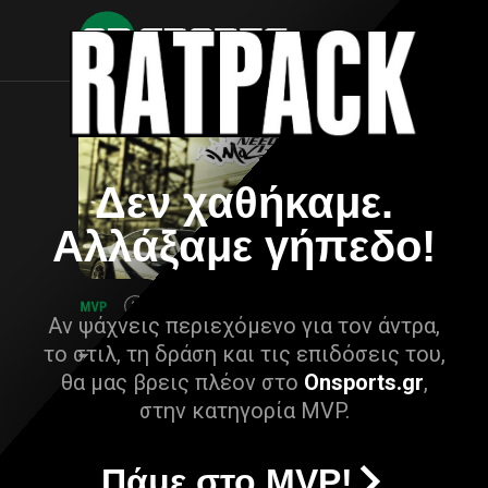
Δεν χαθήκαμε.
Αλλάξαμε γήπεδο!
Αν ψάχνεις περιεχόμενο για τον άντρα,
το στιλ, τη δράση και τις επιδόσεις του,
θα μας βρεις πλέον στο
Onsports.gr
,
στην κατηγορία MVP.
Πάμε στο MVP!