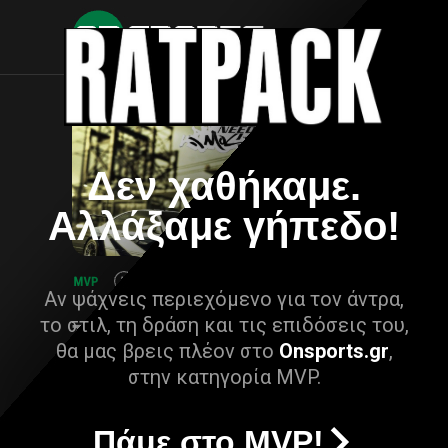
Δεν χαθήκαμε.
Αλλάξαμε γήπεδο!
Αν ψάχνεις περιεχόμενο για τον άντρα,
το στιλ, τη δράση και τις επιδόσεις του,
θα μας βρεις πλέον στο
Onsports.gr
,
στην κατηγορία MVP.
Πάμε στο MVP!