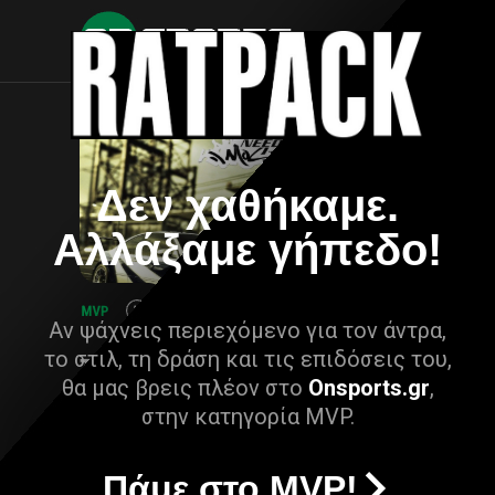
Δεν χαθήκαμε.
Αλλάξαμε γήπεδο!
Αν ψάχνεις περιεχόμενο για τον άντρα,
το στιλ, τη δράση και τις επιδόσεις του,
θα μας βρεις πλέον στο
Onsports.gr
,
στην κατηγορία MVP.
Πάμε στο MVP!