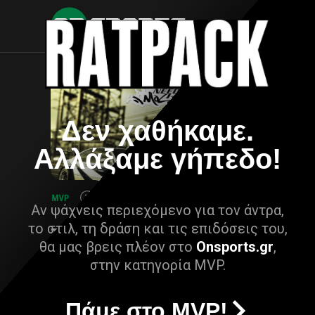
Δεν χαθήκαμε.
Αλλάξαμε γήπεδο!
Αν ψάχνεις περιεχόμενο για τον άντρα,
το στιλ, τη δράση και τις επιδόσεις του,
θα μας βρεις πλέον στο
Onsports.gr
,
στην κατηγορία MVP.
Πάμε στο MVP!