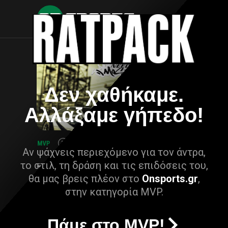
Δεν χαθήκαμε.
Αλλάξαμε γήπεδο!
Αν ψάχνεις περιεχόμενο για τον άντρα,
το στιλ, τη δράση και τις επιδόσεις του,
θα μας βρεις πλέον στο
Onsports.gr
,
στην κατηγορία MVP.
Πάμε στο MVP!