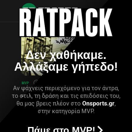
Δεν χαθήκαμε.
Αλλάξαμε γήπεδο!
Αν ψάχνεις περιεχόμενο για τον άντρα,
το στιλ, τη δράση και τις επιδόσεις του,
θα μας βρεις πλέον στο
Onsports.gr
,
στην κατηγορία MVP.
Πάμε στο MVP!