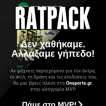
Δεν χαθήκαμε.
Αλλάξαμε γήπεδο!
Αν ψάχνεις περιεχόμενο για τον άντρα,
το στιλ, τη δράση και τις επιδόσεις του,
θα μας βρεις πλέον στο
Onsports.gr
,
στην κατηγορία MVP.
Πάμε στο MVP!