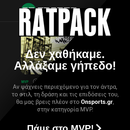
Δεν χαθήκαμε.
Αλλάξαμε γήπεδο!
Αν ψάχνεις περιεχόμενο για τον άντρα,
το στιλ, τη δράση και τις επιδόσεις του,
θα μας βρεις πλέον στο
Onsports.gr
,
στην κατηγορία MVP.
Πάμε στο MVP!