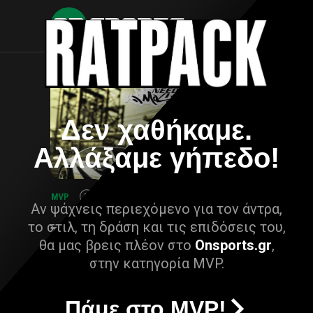
Δεν χαθήκαμε.
Αλλάξαμε γήπεδο!
Αν ψάχνεις περιεχόμενο για τον άντρα,
το στιλ, τη δράση και τις επιδόσεις του,
θα μας βρεις πλέον στο
Onsports.gr
,
στην κατηγορία MVP.
Πάμε στο MVP!