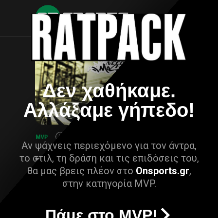
Δεν χαθήκαμε.
Αλλάξαμε γήπεδο!
Αν ψάχνεις περιεχόμενο για τον άντρα,
το στιλ, τη δράση και τις επιδόσεις του,
θα μας βρεις πλέον στο
Onsports.gr
,
στην κατηγορία MVP.
Πάμε στο MVP!