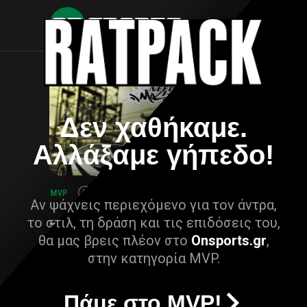
Δεν χαθήκαμε.
Αλλάξαμε γήπεδο!
Αν ψάχνεις περιεχόμενο για τον άντρα,
το στιλ, τη δράση και τις επιδόσεις του,
θα μας βρεις πλέον στο
Onsports.gr
,
στην κατηγορία MVP.
Πάμε στο MVP!