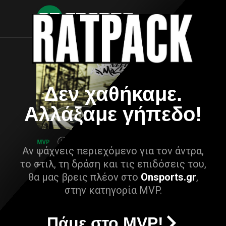
Δεν χαθήκαμε.
Αλλάξαμε γήπεδο!
Αν ψάχνεις περιεχόμενο για τον άντρα,
το στιλ, τη δράση και τις επιδόσεις του,
θα μας βρεις πλέον στο
Onsports.gr
,
στην κατηγορία MVP.
Πάμε στο MVP!