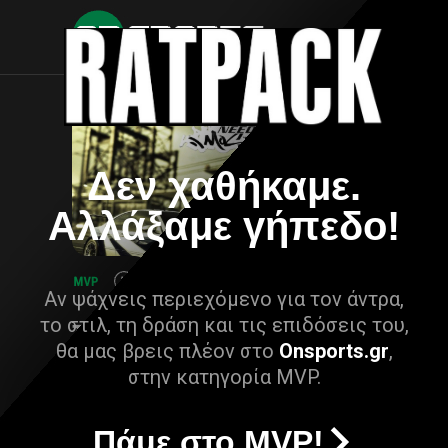
Δεν χαθήκαμε.
Αλλάξαμε γήπεδο!
Αν ψάχνεις περιεχόμενο για τον άντρα,
το στιλ, τη δράση και τις επιδόσεις του,
θα μας βρεις πλέον στο
Onsports.gr
,
στην κατηγορία MVP.
Πάμε στο MVP!