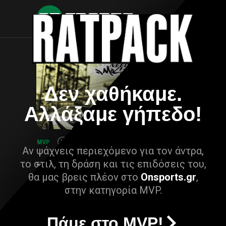
Δεν χαθήκαμε.
Αλλάξαμε γήπεδο!
Αν ψάχνεις περιεχόμενο για τον άντρα,
το στιλ, τη δράση και τις επιδόσεις του,
θα μας βρεις πλέον στο
Onsports.gr
,
στην κατηγορία MVP.
Πάμε στο MVP!