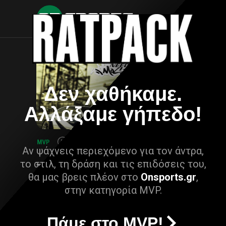
Δεν χαθήκαμε.
Αλλάξαμε γήπεδο!
Αν ψάχνεις περιεχόμενο για τον άντρα,
το στιλ, τη δράση και τις επιδόσεις του,
θα μας βρεις πλέον στο
Onsports.gr
,
στην κατηγορία MVP.
Πάμε στο MVP!