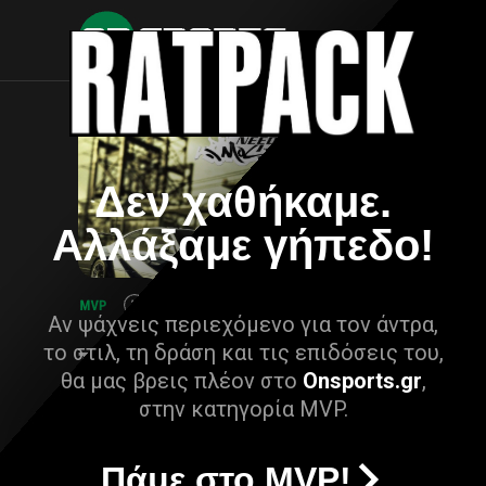
Δεν χαθήκαμε.
Αλλάξαμε γήπεδο!
Αν ψάχνεις περιεχόμενο για τον άντρα,
το στιλ, τη δράση και τις επιδόσεις του,
θα μας βρεις πλέον στο
Onsports.gr
,
στην κατηγορία MVP.
Πάμε στο MVP!