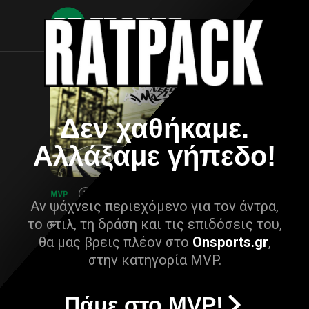
Δεν χαθήκαμε.
Αλλάξαμε γήπεδο!
Αν ψάχνεις περιεχόμενο για τον άντρα,
το στιλ, τη δράση και τις επιδόσεις του,
θα μας βρεις πλέον στο
Onsports.gr
,
στην κατηγορία MVP.
Πάμε στο MVP!