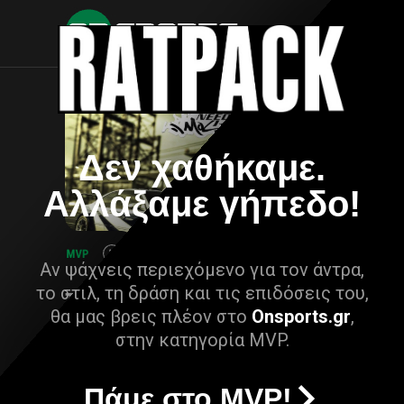
Δεν χαθήκαμε.
Αλλάξαμε γήπεδο!
Αν ψάχνεις περιεχόμενο για τον άντρα,
το στιλ, τη δράση και τις επιδόσεις του,
θα μας βρεις πλέον στο
Onsports.gr
,
στην κατηγορία MVP.
Πάμε στο MVP!