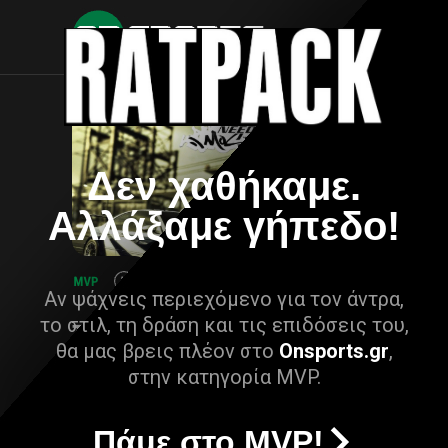
Δεν χαθήκαμε.
Αλλάξαμε γήπεδο!
Αν ψάχνεις περιεχόμενο για τον άντρα,
το στιλ, τη δράση και τις επιδόσεις του,
θα μας βρεις πλέον στο
Onsports.gr
,
στην κατηγορία MVP.
Πάμε στο MVP!