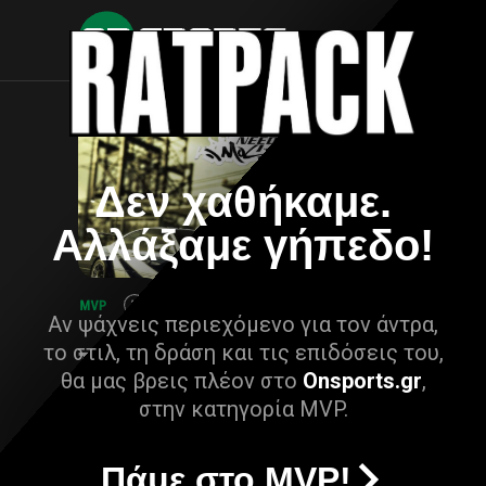
Δεν χαθήκαμε.
Αλλάξαμε γήπεδο!
Αν ψάχνεις περιεχόμενο για τον άντρα,
το στιλ, τη δράση και τις επιδόσεις του,
θα μας βρεις πλέον στο
Onsports.gr
,
στην κατηγορία MVP.
Πάμε στο MVP!