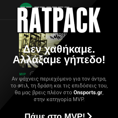
Δεν χαθήκαμε.
Αλλάξαμε γήπεδο!
Αν ψάχνεις περιεχόμενο για τον άντρα,
το στιλ, τη δράση και τις επιδόσεις του,
θα μας βρεις πλέον στο
Onsports.gr
,
στην κατηγορία MVP.
Πάμε στο MVP!