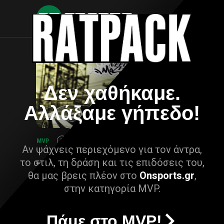
Δεν χαθήκαμε.
Αλλάξαμε γήπεδο!
Αν ψάχνεις περιεχόμενο για τον άντρα,
το στιλ, τη δράση και τις επιδόσεις του,
θα μας βρεις πλέον στο
Onsports.gr
,
στην κατηγορία MVP.
Πάμε στο MVP!