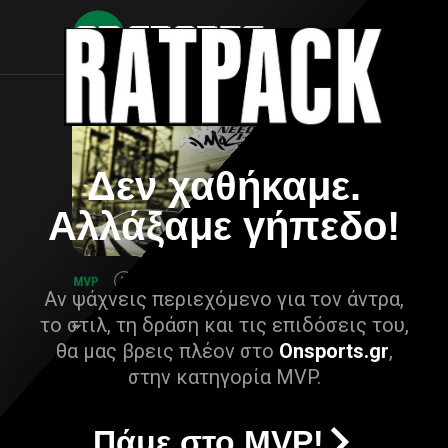
Δεν χαθήκαμε.
Αλλάξαμε γήπεδο!
Αν ψάχνεις περιεχόμενο για τον άντρα,
το στιλ, τη δράση και τις επιδόσεις του,
θα μας βρεις πλέον στο
Onsports.gr
,
στην κατηγορία MVP.
Πάμε στο MVP!