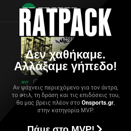
Δεν χαθήκαμε.
Αλλάξαμε γήπεδο!
Αν ψάχνεις περιεχόμενο για τον άντρα,
το στιλ, τη δράση και τις επιδόσεις του,
θα μας βρεις πλέον στο
Onsports.gr
,
στην κατηγορία MVP.
Πάμε στο MVP!