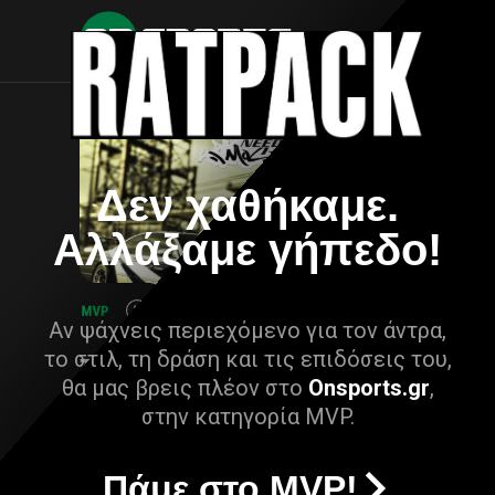
Δεν χαθήκαμε.
Αλλάξαμε γήπεδο!
Αν ψάχνεις περιεχόμενο για τον άντρα,
το στιλ, τη δράση και τις επιδόσεις του,
θα μας βρεις πλέον στο
Onsports.gr
,
στην κατηγορία MVP.
Πάμε στο MVP!