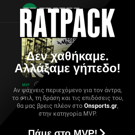
Δεν χαθήκαμε.
Αλλάξαμε γήπεδο!
Αν ψάχνεις περιεχόμενο για τον άντρα,
το στιλ, τη δράση και τις επιδόσεις του,
θα μας βρεις πλέον στο
Onsports.gr
,
στην κατηγορία MVP.
Πάμε στο MVP!