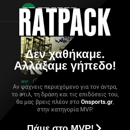
Δεν χαθήκαμε.
Αλλάξαμε γήπεδο!
Αν ψάχνεις περιεχόμενο για τον άντρα,
το στιλ, τη δράση και τις επιδόσεις του,
θα μας βρεις πλέον στο
Onsports.gr
,
στην κατηγορία MVP.
Πάμε στο MVP!