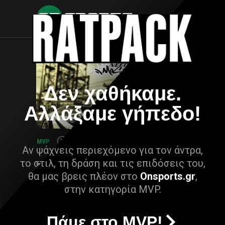
Δεν χαθήκαμε.
Αλλάξαμε γήπεδο!
Αν ψάχνεις περιεχόμενο για τον άντρα,
το στιλ, τη δράση και τις επιδόσεις του,
θα μας βρεις πλέον στο
Onsports.gr
,
στην κατηγορία MVP.
Πάμε στο MVP!