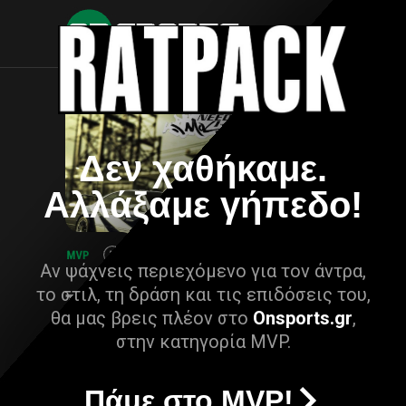
Δεν χαθήκαμε.
Αλλάξαμε γήπεδο!
Αν ψάχνεις περιεχόμενο για τον άντρα,
το στιλ, τη δράση και τις επιδόσεις του,
θα μας βρεις πλέον στο
Onsports.gr
,
στην κατηγορία MVP.
Πάμε στο MVP!