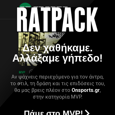
Δεν χαθήκαμε.
Αλλάξαμε γήπεδο!
Αν ψάχνεις περιεχόμενο για τον άντρα,
το στιλ, τη δράση και τις επιδόσεις του,
θα μας βρεις πλέον στο
Onsports.gr
,
στην κατηγορία MVP.
Πάμε στο MVP!