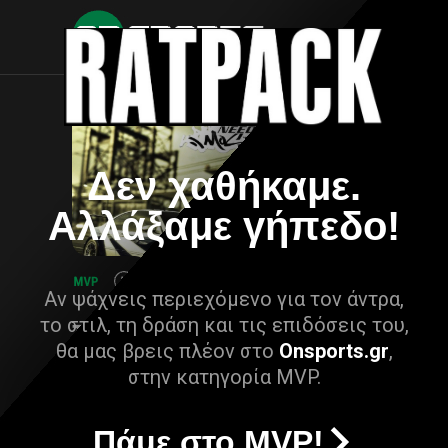
Δεν χαθήκαμε.
Αλλάξαμε γήπεδο!
Αν ψάχνεις περιεχόμενο για τον άντρα,
το στιλ, τη δράση και τις επιδόσεις του,
θα μας βρεις πλέον στο
Onsports.gr
,
στην κατηγορία MVP.
Πάμε στο MVP!