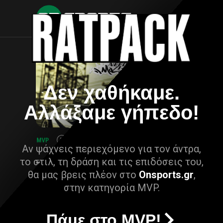
Δεν χαθήκαμε.
Αλλάξαμε γήπεδο!
Αν ψάχνεις περιεχόμενο για τον άντρα,
το στιλ, τη δράση και τις επιδόσεις του,
θα μας βρεις πλέον στο
Onsports.gr
,
στην κατηγορία MVP.
Πάμε στο MVP!