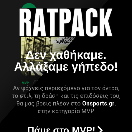
Δεν χαθήκαμε.
Αλλάξαμε γήπεδο!
Αν ψάχνεις περιεχόμενο για τον άντρα,
το στιλ, τη δράση και τις επιδόσεις του,
θα μας βρεις πλέον στο
Onsports.gr
,
στην κατηγορία MVP.
Πάμε στο MVP!