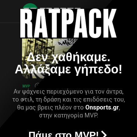
Δεν χαθήκαμε.
Αλλάξαμε γήπεδο!
Αν ψάχνεις περιεχόμενο για τον άντρα,
το στιλ, τη δράση και τις επιδόσεις του,
θα μας βρεις πλέον στο
Onsports.gr
,
στην κατηγορία MVP.
Πάμε στο MVP!