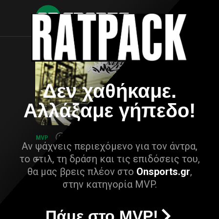
Δεν χαθήκαμε.
Αλλάξαμε γήπεδο!
Αν ψάχνεις περιεχόμενο για τον άντρα,
το στιλ, τη δράση και τις επιδόσεις του,
θα μας βρεις πλέον στο
Onsports.gr
,
στην κατηγορία MVP.
Πάμε στο MVP!