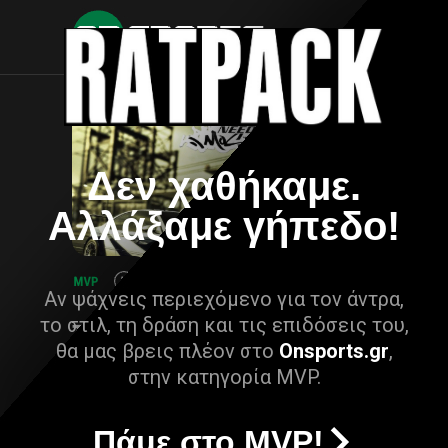
Δεν χαθήκαμε.
Αλλάξαμε γήπεδο!
Αν ψάχνεις περιεχόμενο για τον άντρα,
το στιλ, τη δράση και τις επιδόσεις του,
θα μας βρεις πλέον στο
Onsports.gr
,
στην κατηγορία MVP.
Πάμε στο MVP!