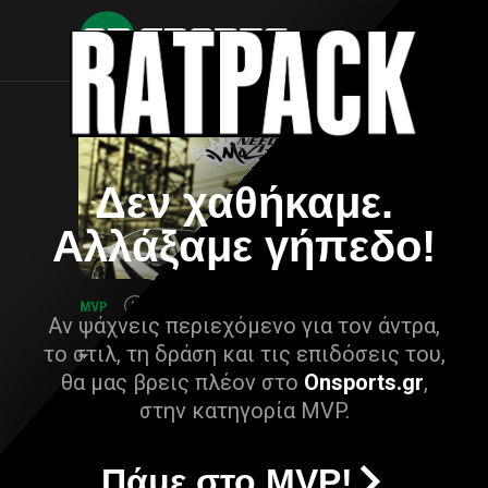
Δεν χαθήκαμε.
Αλλάξαμε γήπεδο!
Αν ψάχνεις περιεχόμενο για τον άντρα,
το στιλ, τη δράση και τις επιδόσεις του,
θα μας βρεις πλέον στο
Onsports.gr
,
στην κατηγορία MVP.
Πάμε στο MVP!