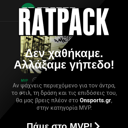
Δεν χαθήκαμε.
Αλλάξαμε γήπεδο!
Αν ψάχνεις περιεχόμενο για τον άντρα,
το στιλ, τη δράση και τις επιδόσεις του,
θα μας βρεις πλέον στο
Onsports.gr
,
στην κατηγορία MVP.
Πάμε στο MVP!