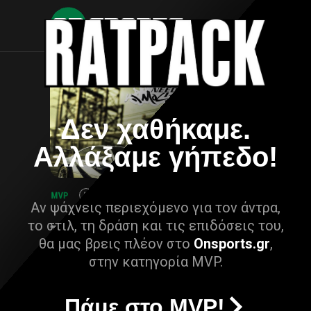
Δεν χαθήκαμε.
Αλλάξαμε γήπεδο!
Αν ψάχνεις περιεχόμενο για τον άντρα,
το στιλ, τη δράση και τις επιδόσεις του,
θα μας βρεις πλέον στο
Onsports.gr
,
στην κατηγορία MVP.
Πάμε στο MVP!