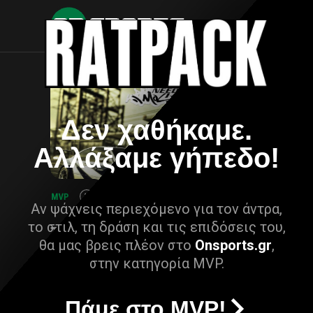
Δεν χαθήκαμε.
Αλλάξαμε γήπεδο!
Αν ψάχνεις περιεχόμενο για τον άντρα,
το στιλ, τη δράση και τις επιδόσεις του,
θα μας βρεις πλέον στο
Onsports.gr
,
στην κατηγορία MVP.
Πάμε στο MVP!