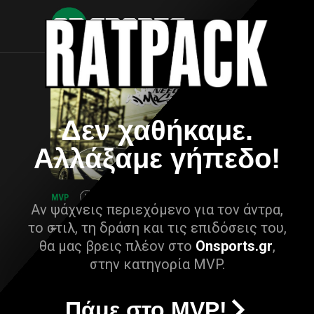
Δεν χαθήκαμε.
Αλλάξαμε γήπεδο!
Αν ψάχνεις περιεχόμενο για τον άντρα,
το στιλ, τη δράση και τις επιδόσεις του,
θα μας βρεις πλέον στο
Onsports.gr
,
στην κατηγορία MVP.
Πάμε στο MVP!