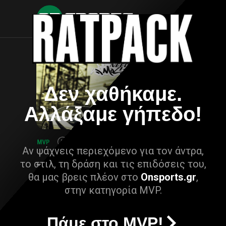
Δεν χαθήκαμε.
Αλλάξαμε γήπεδο!
Αν ψάχνεις περιεχόμενο για τον άντρα,
το στιλ, τη δράση και τις επιδόσεις του,
θα μας βρεις πλέον στο
Onsports.gr
,
στην κατηγορία MVP.
Πάμε στο MVP!