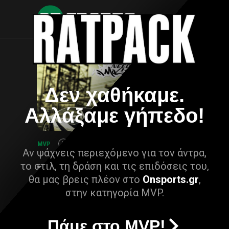
Δεν χαθήκαμε.
Αλλάξαμε γήπεδο!
Αν ψάχνεις περιεχόμενο για τον άντρα,
το στιλ, τη δράση και τις επιδόσεις του,
θα μας βρεις πλέον στο
Onsports.gr
,
στην κατηγορία MVP.
Πάμε στο MVP!