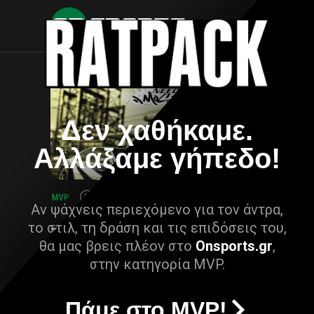
Δεν χαθήκαμε.
Αλλάξαμε γήπεδο!
Αν ψάχνεις περιεχόμενο για τον άντρα,
το στιλ, τη δράση και τις επιδόσεις του,
θα μας βρεις πλέον στο
Onsports.gr
,
στην κατηγορία MVP.
Πάμε στο MVP!