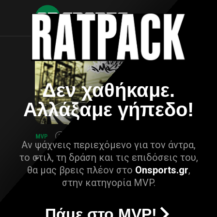
Δεν χαθήκαμε.
Αλλάξαμε γήπεδο!
Αν ψάχνεις περιεχόμενο για τον άντρα,
το στιλ, τη δράση και τις επιδόσεις του,
θα μας βρεις πλέον στο
Onsports.gr
,
στην κατηγορία MVP.
Πάμε στο MVP!